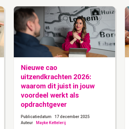
Nieuwe cao
uitzendkrachten 2026:
waarom dit juist in jouw
voordeel werkt als
opdrachtgever
Publicatiedatum
17 december 2025
Auteur
Mayke Kettelerij