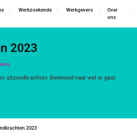
es
Werkzoekende
Werkgevers
Over
ons
en 2023
lerij
oor uitzendkrachten. Benieuwd naar wat er gaat
endkrachten 2023