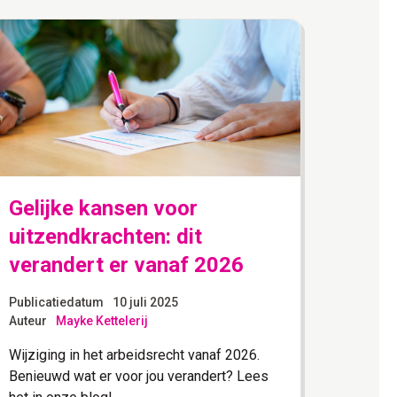
Gelijke kansen voor
CAO-
uitzendkrachten: dit
202
verandert er vanaf 2026
Publica
Auteur
Publicatiedatum
10 juli 2025
Auteur
Mayke Kettelerij
Per 1 j
uitzend
Wijziging in het arbeidsrecht vanaf 2026.
als opd
Benieuwd wat er voor jou verandert? Lees