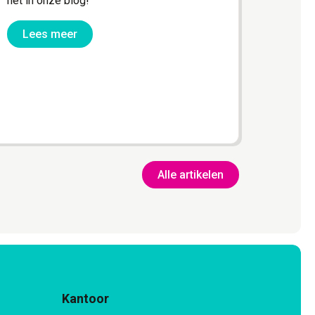
het in onze blog!
Lee
Lees meer
Alle artikelen
Kantoor