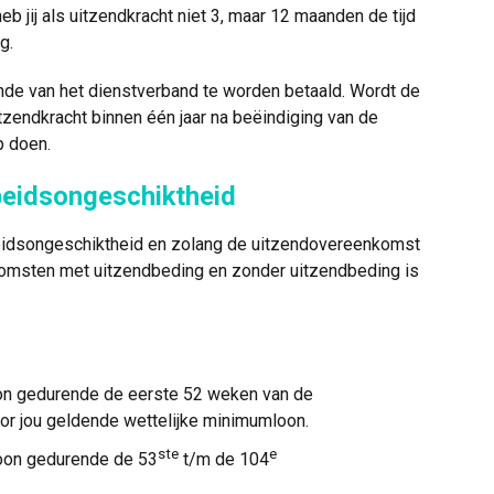
b jij als uitzendkracht niet 3, maar 12 maanden de tijd
g.
nde van het dienstverband te worden betaald. Wordt de
uitzendkracht binnen één jaar na beëindiging van de
p doen.
beidsongeschiktheid
 arbeidsongeschiktheid en zolang de uitzendovereenkomst
nkomsten met uitzendbeding en zonder uitzendbeding is
oon gedurende de eerste 52 weken van de
or jou geldende wettelijke minimumloon.
ste
e
loon gedurende de 53
t/m de 104