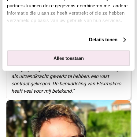
Lesley Meutstege
partners kunnen deze gegevens combineren met andere
informatie die u aan ze heeft verstrekt of die ze hebben
”Ik ben in de zomer gestopt met mijn baan en toen
verzameld op basis van uw gebruik van hun services.
op zoek gegaan naar een nieuwe baan. Toen ik zelf
niks passends kon vinden, besloot ik Flexmakers te
benaderen. Tijdens mijn gesprek met Frank hebben
Details tonen
we samen ontdekt welke functie en werkplek bij mij
passen. Ik heb een rondleiding gehad bij een van de
Alles toestaan
opdrachtgevers. Hier werd ik enthousiast van en ik
kon gelijk beginnen. Inmiddels heb ik na een half jaar
als uitzendkracht gewerkt te hebben, een vast
contract gekregen. De bemiddeling van Flexmakers
heeft veel voor mij betekend.”