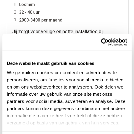
Lochem
32 - 40 uur
2900
-
3400
per maand
Jij zorgt voor veilige en nette installaties bij
particulieren en kleinschalige nieuwbouw, van
montage tot oplevering. Op locatie werk je aan
uiteenlopende projecten, zoals cv-installaties en
zonnepanelen.
Deze website maakt gebruik van cookies
We gebruiken cookies om content en advertenties te
Bekijk vacature
personaliseren, om functies voor social media te bieden
Bewaren
en om ons websiteverkeer te analyseren. Ook delen we
informatie over uw gebruik van onze site met onze
partners voor social media, adverteren en analyse. Deze
partners kunnen deze gegevens combineren met andere
Junior verpakker
informatie die u aan ze heeft verstrekt of die ze hebben
verzameld op basis van uw gebruik van hun services.
Neede
32 - 40 uur