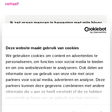
verhaal
!
Ik zet graag mensen in beweging met mijn blogs
Mayke Kettelerij
Eigenaar
Deze website maakt gebruik van cookies
0573256380
We gebruiken cookies om content en advertenties te
mayke@flexmakers.nl
personaliseren, om functies voor social media te bieden
en om ons websiteverkeer te analyseren. Ook delen we
informatie over uw gebruik van onze site met onze
partners voor social media, adverteren en analyse. Deze
partners kunnen deze gegevens combineren met andere
informatie die u aan ze heeft verstrekt of die ze hebben
verzameld op basis van uw gebruik van hun services.
Gerelateerde artikelen