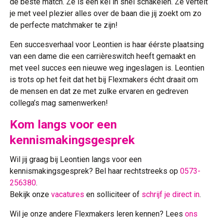
de beste match. Ze is een kei in snel schakelen. Ze vertelt
je met veel plezier alles over de baan die jij zoekt om zo
de perfecte matchmaker te zijn!
Een succesverhaal voor Leontien is haar éérste plaatsing
van een dame die een carrièreswitch heeft gemaakt en
met veel succes een nieuwe weg ingeslagen is. Leontien
is trots op het feit dat het bij Flexmakers écht draait om
de mensen en dat ze met zulke ervaren en gedreven
collega’s mag samenwerken!
Kom langs voor een
kennismakingsgesprek
Wil jij graag bij Leontien langs voor een
kennismakingsgesprek? Bel haar rechtstreeks op
0573-
256380
.
Bekijk onze
vacatures
en solliciteer of
schrijf je direct in
.
Wil je onze andere Flexmakers leren kennen? Lees
ons