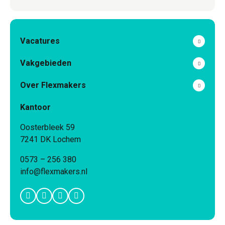
Vacatures
Vakgebieden
Over Flexmakers
Kantoor
Oosterbleek 59
7241 DK Lochem
0573 – 256 380
info@flexmakers.nl