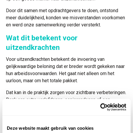
Door dit samen met opdrachtgevers te doen, ontstond
meer duidelijkheid, konden we misverstanden voorkomen
en werd onze samenwerking verder versterkt.
Wat dit betekent voor
uitzendkrachten
Voor uitzendkrachten betekent de invoering van
gelijkwaardige beloning dat er breder wordt gekeken naar
hun arbeidsvoorwaarden. Het gaat niet alleen om het
uurloon, maar om het totale pakket.
Dat kan in de praktijk zorgen voor zichtbare verbeteringen.
Denk aan extra verlofdagen, seniorendagen of een
compensatie in het uurloon wanneer bepaalde
voorwaarden niet één-op-één kunnen worden toegepast.
Ook ervaring en opleiding worden belangrijker bij de juiste
Deze website maakt gebruik van cookies
inschaling. Kandidaten worden daardoor nog zorgvuldiger