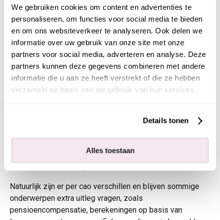
We gebruiken cookies om content en advertenties te
beoordeeld op wat zij meebrengen. Dat draagt bij aan een
personaliseren, om functies voor social media te bieden
eerlijkere en professionelere manier van belonen.
en om ons websiteverkeer te analyseren. Ook delen we
informatie over uw gebruik van onze site met onze
Tegelijkertijd verandert het beeld van uitzendwerk niet van
partners voor social media, adverteren en analyse. Deze
de ene op de andere dag. Het idee dat uitzendkrachten
partners kunnen deze gegevens combineren met andere
minder krijgen dan vaste medewerkers is hardnekkig.
informatie die u aan ze heeft verstrekt of die ze hebben
Juist daarom blijft duidelijke communicatie belangrijk.
verzameld op basis van uw gebruik van hun services.
Wat we meenemen uit dit traject
De invoering van gelijkwaardige beloning heeft ons veel
Details tonen
geleerd. Niet alleen over wetgeving en cao’s, maar vooral
over samenwerking. We merkten dat opdrachtgevers het
Alles toestaan
waarderen wanneer je proactief meedenkt, vragen stelt en
samen naar oplossingen zoekt.
Natuurlijk zijn er per cao verschillen en blijven sommige
onderwerpen extra uitleg vragen, zoals
pensioencompensatie, berekeningen op basis van