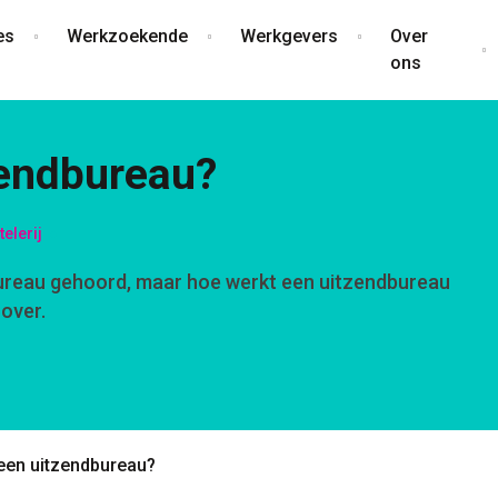
es
Werkzoekende
Werkgevers
Over
ons
zendbureau?
elerij
bureau gehoord, maar hoe werkt een uitzendbureau
 over.
een uitzendbureau?