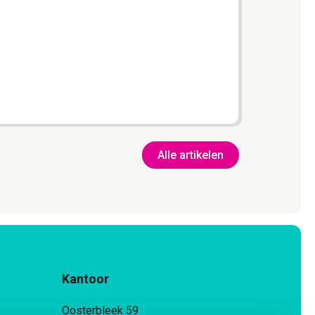
technie
Lee
Alle artikelen
Kantoor
Oosterbleek 59