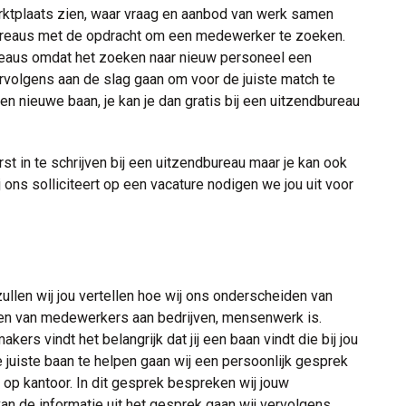
rktplaats zien, waar vraag en aanbod van werk samen
ureaus met de opdracht om een medewerker te zoeken.
reaus omdat het zoeken naar nieuw personeel een
ervolgens aan de slag gaan om voor de juiste match te
n nieuwe baan, je kan je dan gratis bij een uitzendbureau
t in te schrijven bij een uitzendbureau maar je kan ook
j ons solliciteert op een vacature nodigen we jou uit voor
ullen wij jou vertellen hoe wij ons onderscheiden van
hen van medewerkers aan bedrijven, mensenwerk is.
akers vindt het belangrijk dat jij een baan vindt die bij jou
e juiste baan te helpen gaan wij een persoonlijk gesprek
s op kantoor. In dit gesprek bespreken wij jouw
an de informatie uit het gesprek gaan wij vervolgens