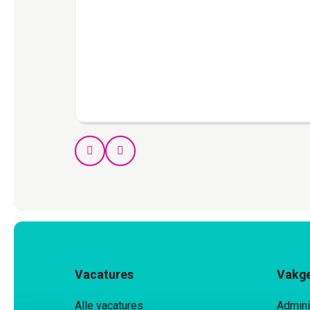
Prev
Next
Vacatures
Vakg
Alle vacatures
Admini