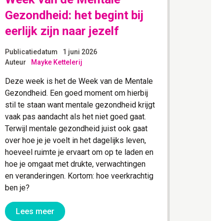
Gezondheid: het begint bij
in d
eerlijk zijn naar jezelf
juis
Publicatiedatum
1 juni 2026
Publica
Auteur
Mayke Kettelerij
Auteur
Deze week is het de Week van de Mentale
Overwe
Gezondheid. Een goed moment om hierbij
is dit
stil te staan want mentale gezondheid krijgt
serieu
vaak pas aandacht als het niet goed gaat.
is al ee
Terwijl mentale gezondheid juist ook gaat
blijft 
over hoe je je voelt in het dagelijks leven,
het UW
hoeveel ruimte je ervaart om op te laden en
arbeids
hoe je omgaat met drukte, verwachtingen
toenee
en veranderingen. Kortom: hoe veerkrachtig
functie
ben je?
service
proces
Lees meer
werkzo