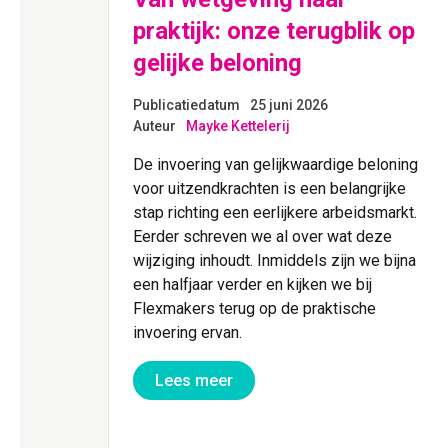
praktijk: onze terugblik op
gelijke beloning
ureau
Publicatiedatum
25 juni 2026
el,
Auteur
Mayke Kettelerij
De invoering van gelijkwaardige beloning
een
voor uitzendkrachten is een belangrijke
dbureau
stap richting een eerlijkere arbeidsmarkt.
e maand
Eerder schreven we al over wat deze
aar de
wijziging inhoudt. Inmiddels zijn we bijna
werkt.
een halfjaar verder en kijken we bij
Flexmakers terug op de praktische
invoering ervan.
Lees meer