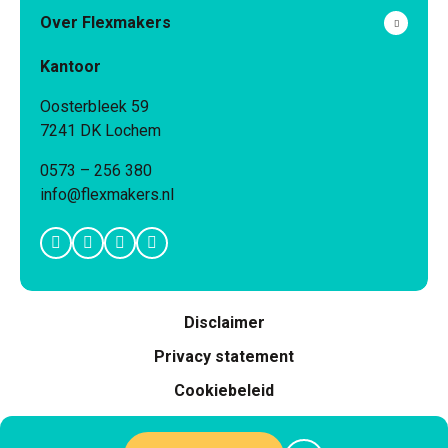
Over Flexmakers
Kantoor
Oosterbleek 59
7241 DK Lochem
0573 – 256 380
info@flexmakers.nl
Disclaimer
Privacy statement
Cookiebeleid
Antidiscriminatiebeleid