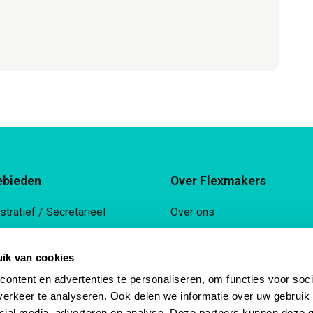
ebieden
Over Flexmakers
stratief / Secretarieel
Over ons
ieel
Ons team
ik van cookies
ek
Nieuws
ontent en advertenties te personaliseren, om functies voor soci
rie / Productie
Contact
erkeer te analyseren. Ook delen we informatie over uw gebruik 
cial media, adverteren en analyse. Deze partners kunnen deze