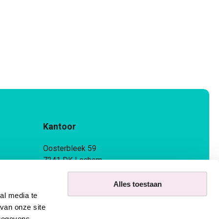
Kantoor
Oosterbleek 59
7241 DK Lochem
0573 – 256 380
Alles toestaan
info@flexmakers.nl
al media te
van onze site
 gegevens