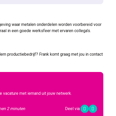
eving waar metalen onderdelen worden voorbereid voor
raal in een goede werksfeer met ervaren collega’s.
odern productiebedrijf? Frank komt graag met jou in contact
de vacature met iemand uit jouw netwerk.
nnen 2 minuten
Deel via:
LinkedIn
WhatsAp