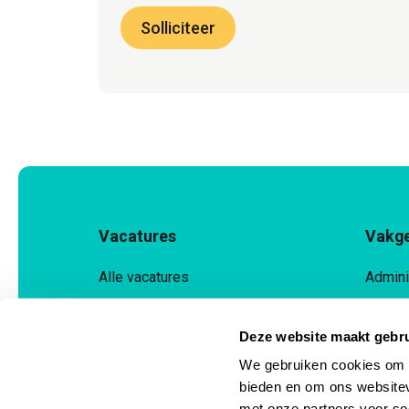
Solliciteer
Vacatures
Vakg
Alle vacatures
Admini
Inschrijven
Financ
Deze website maakt gebru
Bewaarde vacatures
Techni
We gebruiken cookies om c
Indust
bieden en om ons websitev
met onze partners voor so