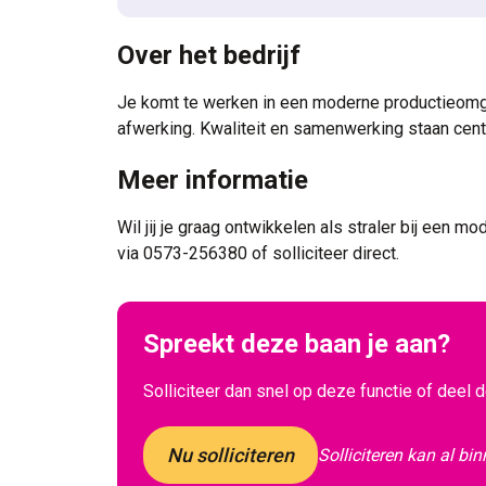
Over het bedrijf
Je komt te werken in een moderne productieomg
afwerking. Kwaliteit en samenwerking staan cent
Meer informatie
Wil jij je graag ontwikkelen als straler bij een m
via 0573-256380 of solliciteer direct.
Spreekt deze baan je aan?
Solliciteer dan snel op deze functie of deel 
Nu solliciteren
Solliciteren kan al bi