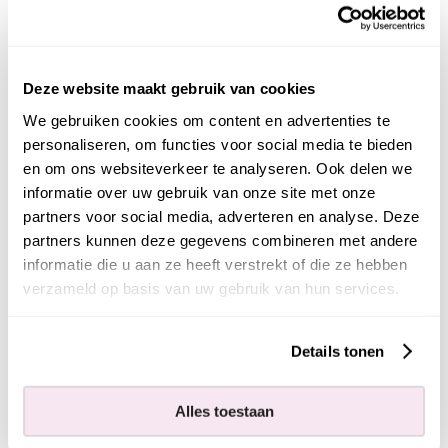
Spreekt deze baan je aan?
Solliciteer dan snel op deze functie of deel de
vacature met iemand uit jouw netwerk.
Deze website maakt gebruik van cookies
We gebruiken cookies om content en advertenties te
Nu solliciteren
personaliseren, om functies voor social media te bieden
en om ons websiteverkeer te analyseren. Ook delen we
Solliciteren kan al binnen 2 minuten
informatie over uw gebruik van onze site met onze
partners voor social media, adverteren en analyse. Deze
Deel via:
LinkedIn
WhatsApp
partners kunnen deze gegevens combineren met andere
informatie die u aan ze heeft verstrekt of die ze hebben
verzameld op basis van uw gebruik van hun services.
Solliciteer voor
Assemblagemedewerker
Details tonen
Persoonsgegevens
Alles toestaan