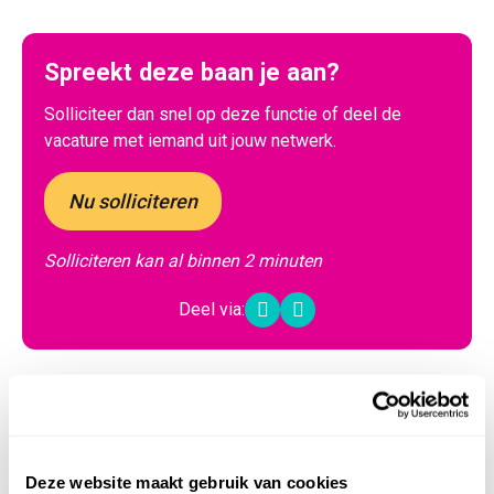
Spreekt deze baan je aan?
Solliciteer dan snel op deze functie of deel de
vacature met iemand uit jouw netwerk.
Nu solliciteren
Solliciteren kan al binnen 2 minuten
Deel via:
LinkedIn
WhatsApp
Solliciteer voor
Allround productiemedewerker
Deze website maakt gebruik van cookies
Persoonsgegevens