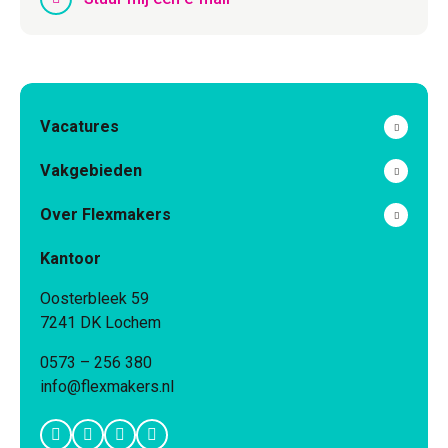
Vacatures
Vakgebieden
Over Flexmakers
Kantoor
Oosterbleek 59
7241 DK Lochem
0573 – 256 380
info@flexmakers.nl